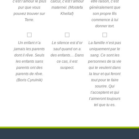
c’est l’amour le plus
calcul, c’est l’amour
être raison, c’est
pur que vous
maternel. (Mostefa
généralement que
pouvez trouver sur
Khellaf)
son propre fils
Terre.
commence à lui
donner tort.
Un enfant n’a
Le silence est d’or
La famille n’est pas
jamais les parents
sauf quand on a
uniquement par le
dont il rêve. Seuls
des enfants… Dans
sang. Ce sont les
les enfants sans
ce cas, il est
personnes de ta vie
parents ont des
suspect.
qui te veulent dans
parents de rêve.
la leur et qui feront
(Boris Cyrulnik)
tout pour te faire
sourire. Qui
t’acceptent et qui
t’aimeront toujours
tel que tu es.