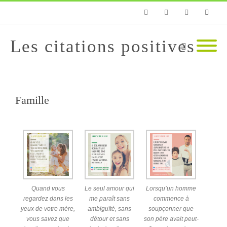
Facebook
Instagram
Pinterest
Email
Les citations positives
Famille
Quand vous
Le seul amour qui
Lorsqu’un homme
regardez dans les
me paraît sans
commence à
yeux de votre mère,
ambiguïté, sans
soupçonner que
vous savez que
détour et sans
son père avait peut-