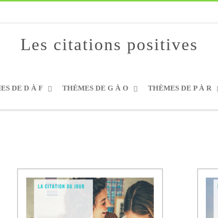
Les citations positives
S DE D À F
THÈMES DE G À O
THÈMES DE P À R